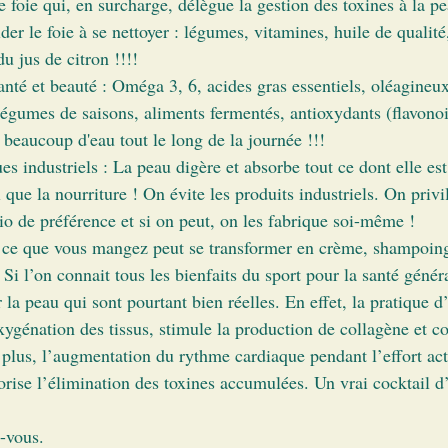
e foie qui, en surcharge, délègue la gestion des toxines à la 
er le foie à se nettoyer : légumes, vitamines, huile de qualité, 
du jus de citron !!!! 
té et beauté : Oméga 3, 6, acides gras essentiels, oléagineux,
légumes de saisons, aliments fermentés, antioxydants (flavonoi
 beaucoup d'eau tout le long de la journée !!!
es industriels : La peau digère et absorbe tout ce dont elle est
 que la nourriture ! On évite les produits industriels. On privil
io de préférence et si on peut, on les fabrique soi-même !
 ce que vous mangez peut se transformer en crème, shampoing
: Si l’on connait tous les bienfaits du sport pour la santé génér
 la peau qui sont pourtant bien réelles. En effet, la pratique d’
ygénation des tissus, stimule la production de collagène et co
 plus, l’augmentation du rythme cardiaque pendant l’effort act
orise l’élimination des toxines accumulées. Un vrai cocktail d
z-vous.