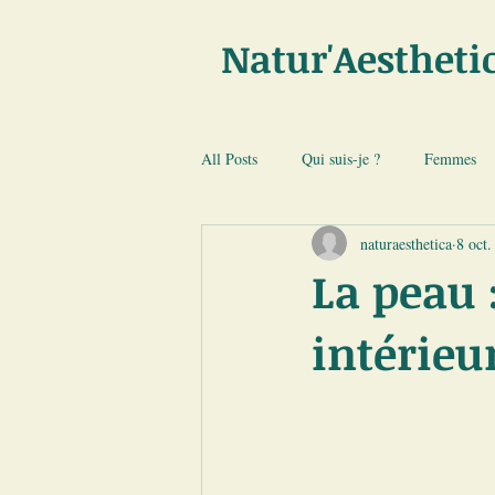
Natur'Aestheti
All Posts
Qui suis-je ?
Femmes
naturaesthetica
8 oct.
La peau :
intérieu