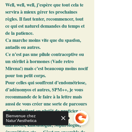
Well, well, well, j’espère que tout cela te 
servira à mieux gérer tes prochaines 
règles. Il faut tenter, recommencer, tout 
ce qui est naturel demandes du temps et 
de la patience.
Ca marche moins vite que du spasfon, 
antadis ou autres. 
Ce n’est pas une pilule contraceptive ou 
un stérilet à hormones (Vade retro 
Mirena!) mais c’est beaucoup moins nocif 
pour ton petit corps.
Pour celles qui souffrent d’endométriose, 
d’adénomyos et autres, SPM++, je vous 
recommande de le faire à la lettre mais 
aussi de vous créer une sorte de parcours 
du combattant ou plutôt de praticien : 
Bienvenue chez
ostéo, naturopathe, éthiopathe, 
Natur'Aesthetica
marabout, kinésiologue, Sophrologue, 
énergéticien etc.… C’est un ensemble de 