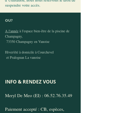
d’Utilisation, nous nous réservons le droit de
suspendre votre accès.
OU?
A l'année
à l'espace bien-être de la piscine de
Champagny,
73350 Champagny en Vanoise
Hiver/été à domicile à Courchevel
et Pralognan La vanoise
INFO & RENDEZ VOUS
Meryl De Meo (EI) :
06.52.76.35.49
Paiement accepté : CB, espèces,