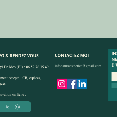
IN
CONTACTEZ-MOI
FO & RENDEZ VOUS
NE
D
infonaturaesthetica@gmail.com
yl De Meo (EI) : 06.52.76.35.49
ement accepté : CB, espèces,
ques
​.
ervation en ligne :
Ici