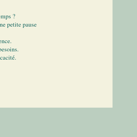
emps ?
une petite pause
ence.
besoins.
cacité.