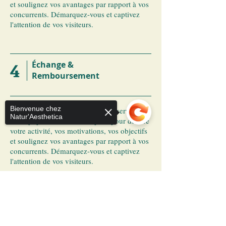
et soulignez vos avantages par rapport à vos
concurrents. Démarquez-vous et captivez
l'attention de vos visiteurs.
4
Échange &
Remboursement
Bienvenue chez
​Présentez ici votre entreprise, vos services et
Natur'Aesthetica
vos équipes. Utilisez cet espace pour décrire
votre activité, vos motivations, vos objectifs
et soulignez vos avantages par rapport à vos
concurrents. Démarquez-vous et captivez
l'attention de vos visiteurs.
Sorry, the checkout page does not
support sharing
Copied to clipboard
OU?