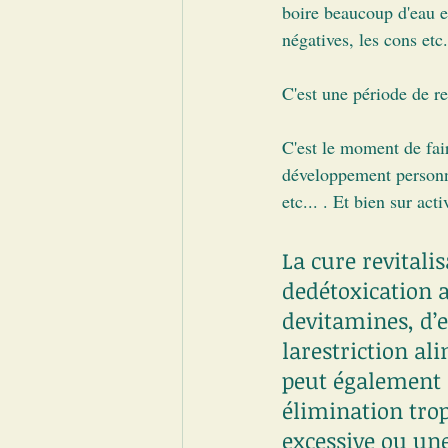
boire beaucoup d'eau et
négatives, les cons etc.
C'est une période de r
C'est le moment de fair
développement personne
etc... . Et bien sur ac
La cure revitalis
dedétoxication a
devitamines, d’e
larestriction al
peut également 
élimination tro
excessive ou un