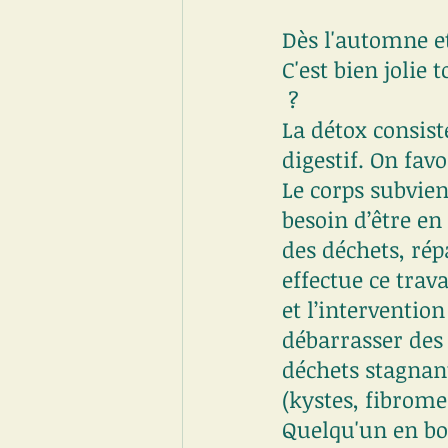
Dès l'automne et 
C'est bien jolie 
 ?
La détox consist
digestif. On fav
Le corps subvient
besoin d’être e
des déchets, rép
effectue ce trav
et l’interventio
débarrasser des 
déchets stagnant
(kystes, fibromes,
Quelqu'un en bon