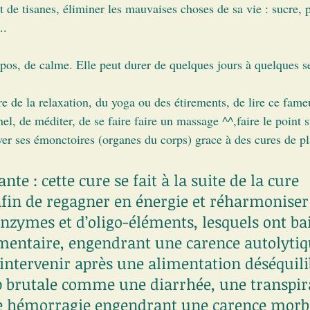
 de tisanes, éliminer les mauvaises choses de sa vie : sucre, 
..
epos, de calme. Elle peut durer de quelques jours à quelques 
e de la relaxation, du yoga ou des étirements, de lire ce fame
l, de méditer, de se faire faire un massage ^^,faire le point 
tiver ses émonctoires (organes du corps) grace à des cures de pl
ante : cette cure se fait à la suite de la cure 
fin de regagner en énergie et réharmoniser 
nzymes et d’oligo-éléments, lesquels ont ba
imentaire, engendrant une carence autolytiqu
intervenir après une alimentation déséquili
p brutale comme une diarrhée, une transpir
e hémorragie engendrant une carence morbi