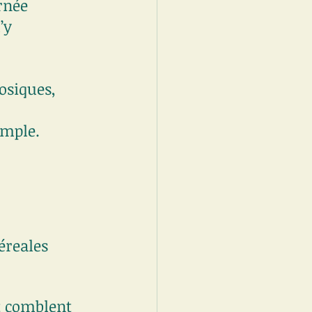
rnée 
’y 
osiques,
emple.
éreales 
et comblent 