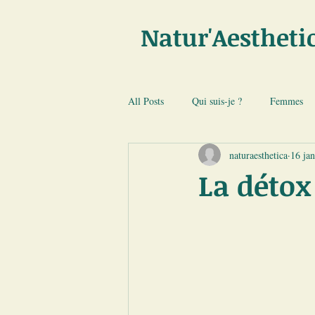
Natur'Aestheti
All Posts
Qui suis-je ?
Femmes
naturaesthetica
16 ja
La détox