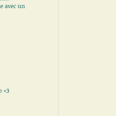
e avec un 
o <3