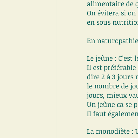
alimentaire de 
On évitera si on
en sous nutrit
En naturopathie 
Le jeûne : C'est 
Il est préférabl
dire 2 à 3 jour
le nombre de jou
jours, mieux va
Un jeûne ca se p
Il faut égalemen
La monodiète : 