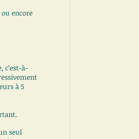
e ou encore 
 c’est-à-
ressivement 
eurs à 5 
rtant.
un seul 