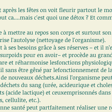
après les fêtes on voit fleurir partout le mot
tout ca....mais c'est quoi une détox ? Et comm
e à mettre au repos son corps et surtout so
orise l'autolyse (nettoyage de l'organisme).
 à ses besoins grâce à ses réserves – et il n’e
n surpoids pour en avoir– et procède au gra
are et réharmonise lesfonctions physiologiqu
ail sans être gêné par lefonctionnement de la
n de nouveaux déchets.Ainsi l’organisme peut-
déchets du sang (urée, acideurique et choles
s (acide lactique) et ceuxemprisonnés dans l
 cellulite, etc.).
ne santé peut partfaitement réaliser une re