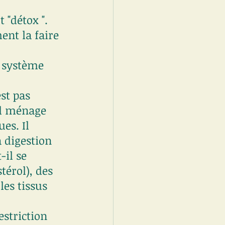
 "détox ". 
ent la faire 
n système 
st pas 
nd ménage 
es. Il 
 digestion 
il se 
térol), des 
es tissus 
striction 