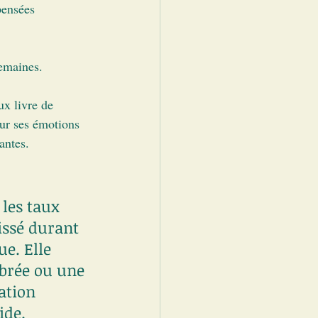
pensées 
semaines.
ux livre de 
sur ses émotions 
antes.
les taux 
issé durant 
e. Elle 
brée ou une 
ation 
de. 